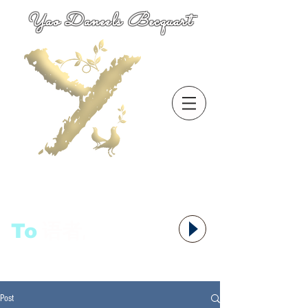
Yao Daneels Becquart
To
语者,
Post