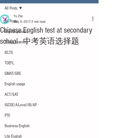
All Posts
Yu Zhe
All Posts
May 9, 2017
2 min read
Chinese English test at secondary
English glossary
school - 中考英语选择题
Young Learners
IELTS
TOEFL
GMAT/GRE
English usage
ACT/SAT
IGCSE/A-Level/IB/AP
PTE
Business English
Life English