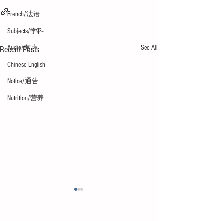
French/法语
Subjects/学科
See All
Audio/有声
Recent Posts
Chinese English
Notice/通告
Nutrition/营养