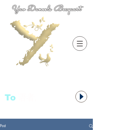
Yao Daneels Becquart
To
语者,
Post