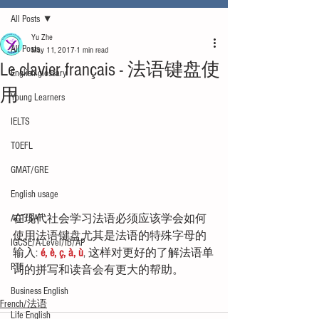
All Posts
Yu Zhe
All Posts
May 11, 2017
1 min read
Le clavier français - 法语键盘使
English glossary
用
Young Learners
IELTS
TOEFL
GMAT/GRE
English usage
在现代社会学习法语必须应该学会如何
ACT/SAT
使用法语键盘尤其是法语的特殊字母的
IGCSE/A-Level/IB/AP
输入: 
é, è, ç, à, ù
, 这样对更好的了解法语单
PTE
词的拼写和读音会有更大的帮助。
Business English
French/法语
Life English