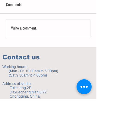
Comments
Paradise or hell
Les nouveaux codes du sourire
Write a comment...
Contact us
Working hours:
(Mon - Fri 10.00am to 5.00pm)
(Sat 9.30am to 4.00pm)
Address of studio:
Fulicheng 2P
Daxuecheng Nanlu 22
Chongqing, China
E-mail:
toyuzhe@163.com