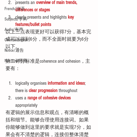
presents an 
overview of main trends, 
French/法语
differences or stages
clearly presents and highlights 
key 
Subjects/学科
features/bullet points
Audio/有声
以上三点表现更好可以获得7分，基本完
成可以得到6分，而不全面时就要为6分
Chinese English
以下。
Notice/通告
第二评分标准是coherence and cohesion，主
Nutrition/营养
要有：
logically organises 
information and ideas
; 
there is 
clear progression
 throughout  
uses a 
range of cohesive devices
appropriately 
有逻辑的展示信息和观点，有清晰的概
括和细节。能够合理使用连接词。如果
你能够做到这里的要求就是实现7分，如
果会有不清楚的逻辑，连接但整体清楚