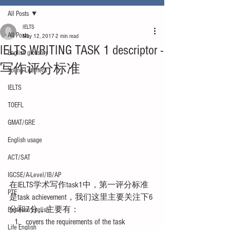
All Posts
IELTS
All Posts
May 12, 2017
2 min read
IELTS WRITING TASK 1 descriptor -
English glossary
写作评分标准
Young Learners
IELTS
TOEFL
GMAT/GRE
English usage
ACT/SAT
IGCSE/A-Level/IB/AP
在IELTS学术写作task1中，第一评分标准
PTE
是task achievement，我们这里主要关注下6
分和7分，主要有： 
Business English
covers the requirements of the task  
Life English