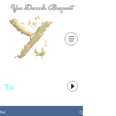
Yao Daneels Becquart
To
语者,
Post