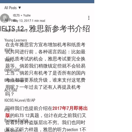
All Posts
IELTS + Yuzhe
All Posts
May 13, 2017
1 min read
IELTS 12 - 雅思新参考书介绍
English glossary
Young Learners
在去年雅思官方宣布增加机考和纸质考
IELTS
试共同进行前，各种谣言四起：比如最
后纸质考试的机会，雅思考试要完全换
TOEFL
题等。倘若我们稍微镇定些就不会轻易
GMAT/GRE
上当，倘若只有机考了是否所有的国内
考点都需要系统升级，谁来支付这笔费
English usage
用呢？一年过去了还有人再提及机考
ACT/SAT
吗？
IGCSE/A-Level/IB/AP
同样我们也提前介绍在
2017年7月即将出
PTE
版
的IELTS 12真题，估计在此之前我们又
Business English
会看到各种盗版层出不穷。我们也同时
展出了听力样题，雅思的听力section 1不
Life English