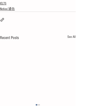
IELTS
Notice/通告
See All
Recent Posts