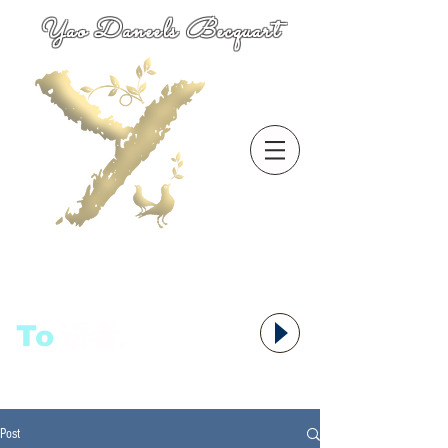
Yao Daneels Becquart
To
语者,
Post