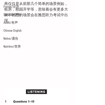
再仅仅是从前那几个简单的场景例如，
French/法语
租房，校园开学等，意味着会有更多大
Subjects/学科
家不熟悉的场景会在雅思听力考试中出
现。
Audio/有声
Chinese English
Notice/通告
Nutrition/营养