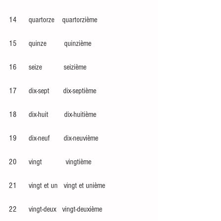
14      quartorze    quartorzième
15      quinze         quinzième
16      seize           seizième
17      dix-sept       dix-septième
18      dix-huit        dix-huitième
19      dix-neuf       dix-neuvième
20      vingt            vingtième
21      vingt et un   vingt et unième
22      vingt-deux   vingt-deuxième