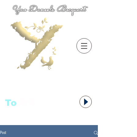
Yao Daneels Becquart
To
语者,
Post