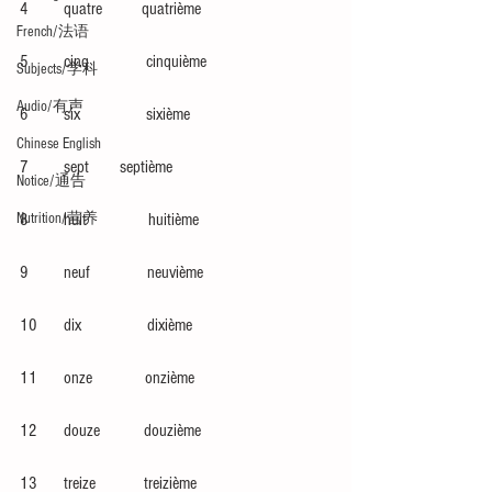
4        quatre         quatrième
French/法语
5        cinq             cinquième
Subjects/学科
Audio/有声
6        six               sixième
Chinese English
7        sept       septième
Notice/通告
8        huit              huitième
Nutrition/营养
9        neuf             neuvième
10      dix               dixième
11      onze            onzième
12      douze          douzième
13      treize           treizième