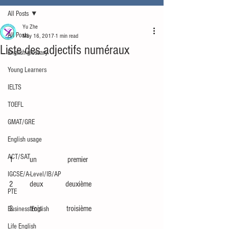
All Posts
Yu Zhe
All Posts
May 16, 2017
1 min read
Liste des adjectifs numéraux
English glossary
Young Learners
IELTS
TOEFL
GMAT/GRE
English usage
ACT/SAT
1        un               premier
IGCSE/A-Level/IB/AP
2        deux           deuxième
PTE
3        trois            troisième
Business English
Life English