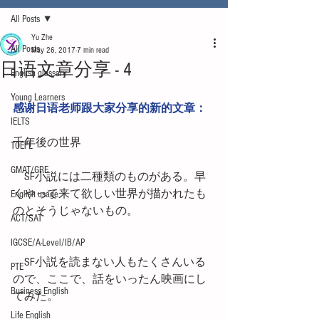
All Posts
Yu Zhe
All Posts
May 26, 2017
7 min read
日语文章分享 - 4
English glossary
Young Learners
感谢日语老师跟大家分享的新的文章：
IELTS
千年後の世界
TOEFL
GMAT/GRE
　SF小説には二種類のものがある。早
くやって来て欲しい世界が描かれたも
English usage
のとそうじゃないもの。
ACT/SAT
IGCSE/A-Level/IB/AP
　SF小説を読まない人もたくさんいる
PTE
ので、ここで、話をいったん映画にし
Business English
てみた。
Life English