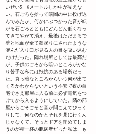
ないので昼間でも階段の最上段からせ
いぜい5、6メートルしか中が見えな
い。石ごろを拾って暗闇の中に投げ込
んでみたが、何かにぶつかった音が転
がる石ごろとともにどんどん低くなっ
てきてやがて消え、最後はただまるで
壁と地面が全て墨塗りにされたような
淀んだ入り口が見る人の目を吸い込む
だけだった。隠れ場所としては最高だ
が、子供のごろから暗いところがかな
り苦手な私には抵抗のある場所だっ
た。真っ暗なところからいつ何が出て
くるかわからないという不安で夜の自
宅でさえ部屋に入る前に必ず電気をつ
けてから入るようにしていた。隣の部
屋からごそごそと音が聞こえてびっく
りして、何なのかとそれを見に行くん
じゃなくて、そっとドアを閉めてしま
うのが精一杯の臆病者だった私は、も