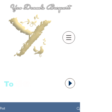
Yao Daneels Becquart
To
语者,
Post