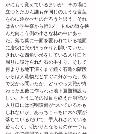
がにもう覚えているまいが、その場に
立つとたぶん誰もが同じのような言葉
を心に浮かべたのだろうと思う。それ
は古い学生寮から幅3メートルの道を挟
んだ向こう側の小さな林の中にあっ
た。落ち葉に一面を覆われている地面
に唐突に穴がぽっかりと開いていた。
きれいな四角い形をしている入り口と
周りに設けられた石の手すり、そして
何よりも地下深くまで続く石造の階段
からは人造物だとすぐに分かった。後
で父から聞いたが、どうやら大戦が終
わった直後に作られた地下避難施設ら
しい。とうにその役目を終えた洞窟の
入り口には照明設備がついているかも
しれないが、あっちこっちに木の葉が
落ちているだけで、手入れされている
跡もなく、明かりとなるものが一つも