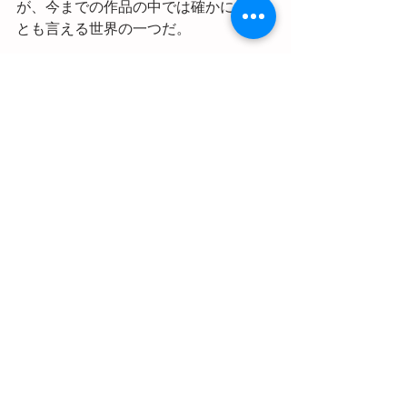
が、今までの作品の中では確かに最高
とも言える世界の一つだ。
　ちなみに、全巻は渡辺早季という名
前の主人公が書いた手記みたいなもの
で、つまり、物語りは常に主人公が生
存するという前提で進んでいるはずに
もかかわらず、読んでるうちについハ
ラハラしてしまうところからも作者の
巧妙な手法が垣間見える。
　それから、しばらく別の本に触れて
いないが、この間朝の満員電車に揺ら
れながらふっと気づいたことがある。
現実に囚われ過ぎている私たちはひょ
っとするとこころの隅で別の世界での
非現実的な生活を渇望しているのでは