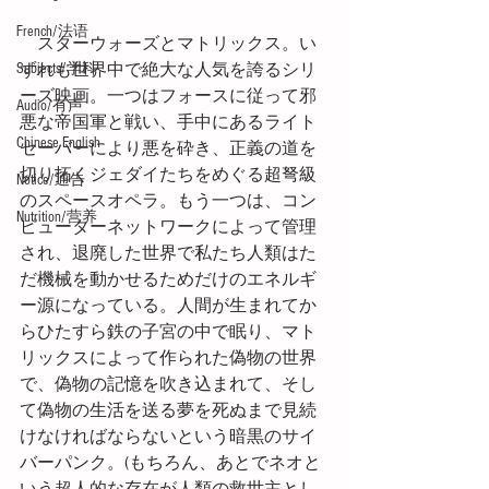
French/法语
　スターウォーズとマトリックス。い
Subjects/学科
ずれも世界中で絶大な人気を誇るシリ
ーズ映画。一つはフォースに従って邪
Audio/有声
悪な帝国軍と戦い、手中にあるライト
Chinese English
セーバーにより悪を砕き、正義の道を
切り拓くジェダイたちをめぐる超弩級
Notice/通告
のスペースオペラ。もう一つは、コン
Nutrition/营养
ピューターネットワークによって管理
され、退廃した世界で私たち人類はた
だ機械を動かせるためだけのエネルギ
ー源になっている。人間が生まれてか
らひたすら鉄の子宮の中で眠り、マト
リックスによって作られた偽物の世界
で、偽物の記憶を吹き込まれて、そし
て偽物の生活を送る夢を死ぬまで見続
けなければならないという暗黒のサイ
バーパンク。(もちろん、あとでネオと