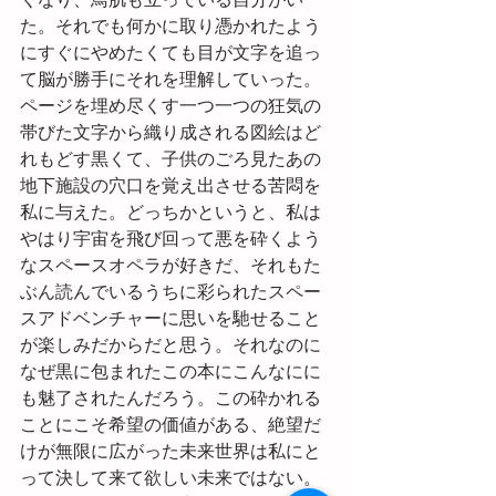
くなり、鳥肌も立っている自分がい
た。それでも何かに取り憑かれたよう
にすぐにやめたくても目が文字を追っ
て脳が勝手にそれを理解していった。
ページを埋め尽くす一つ一つの狂気の
帯びた文字から織り成される図絵はど
れもどす黒くて、子供のごろ見たあの
地下施設の穴口を覚え出させる苦悶を
私に与えた。どっちかというと、私は
やはり宇宙を飛び回って悪を砕くよう
なスペースオペラが好きだ、それもた
ぶん読んでいるうちに彩られたスペー
スアドベンチャーに思いを馳せること
が楽しみだからだと思う。それなのに
なぜ黒に包まれたこの本にこんなにに
も魅了されたんだろう。この砕かれる
ことにこそ希望の価値がある、絶望だ
けが無限に広がった未来世界は私にと
って決して来て欲しい未来ではない。