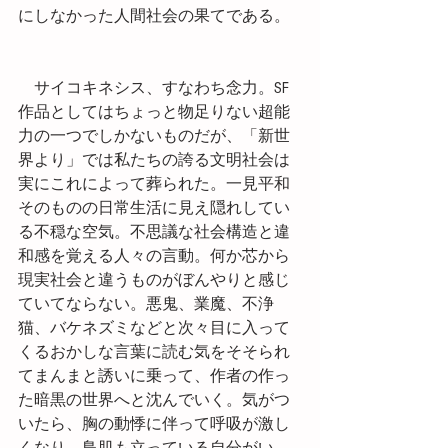
にしなかった人間社会の果てである。
　サイコキネシス、すなわち念力。SF
作品としてはちょっと物足りない超能
力の一つでしかないものだが、「新世
界より」では私たちの誇る文明社会は
実にこれによって葬られた。一見平和
そのものの日常生活に見え隠れしてい
る不穏な空気。不思議な社会構造と違
和感を覚える人々の言動。何か芯から
現実社会と違うものがぼんやりと感じ
ていてならない。悪鬼、業魔、不浄
猫、バケネズミなどと次々目に入って
くるおかしな言葉に読む気をそそられ
てまんまと誘いに乗って、作者の作っ
た暗黒の世界へと沈んでいく。気がつ
いたら、胸の動悸に伴って呼吸が激し