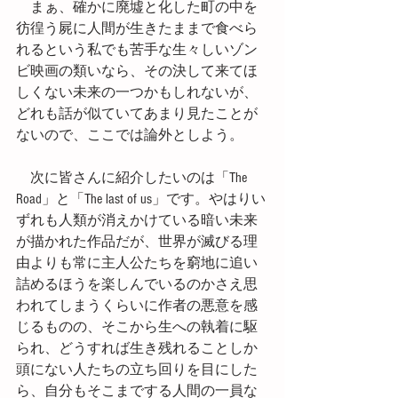
　まぁ、確かに廃墟と化した町の中を
彷徨う屍に人間が生きたままで食べら
れるという私でも苦手な生々しいゾン
ビ映画の類いなら、その決して来てほ
しくない未来の一つかもしれないが、
どれも話が似ていてあまり見たことが
ないので、ここでは論外としよう。
　次に皆さんに紹介したいのは「The 
Road」と「The last of us」です。やはりい
ずれも人類が消えかけている暗い未来
が描かれた作品だが、世界が滅びる理
由よりも常に主人公たちを窮地に追い
詰めるほうを楽しんでいるのかさえ思
われてしまうくらいに作者の悪意を感
じるものの、そこから生への執着に駆
られ、どうすれば生き残れることしか
頭にない人たちの立ち回りを目にした
ら、自分もそこまでする人間の一員な