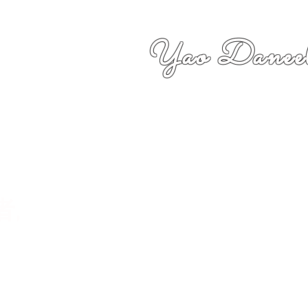
Yao Daneel
者,