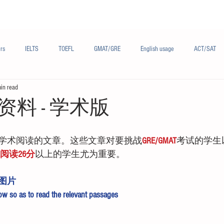
Materials/资料
Audio/音频
Forum/论坛
rs
IELTS
TOEFL
GMAT/GRE
English usage
ACT/SAT
in read
sh
French/法语
Subjects/学科
Audio/有声
Chinese English
料 - 学术版
学术阅读的文章。这些文章对要挑战
GRE/GMAT
考试的学生
FL阅读26分
以上的学生尤为重要。
图片
low so as to read the relevant passages