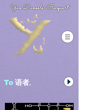
Yao Daneels Becquart
To
语者,