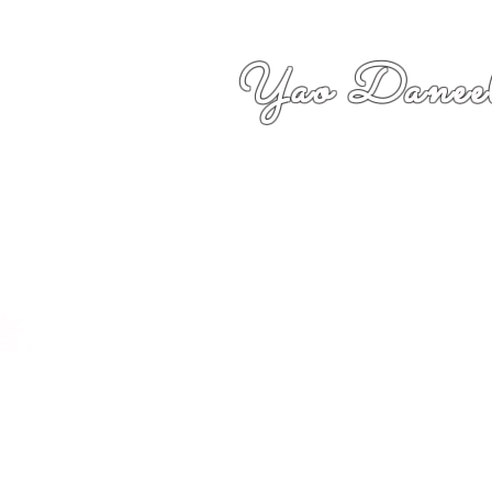
Yao Daneel
者,