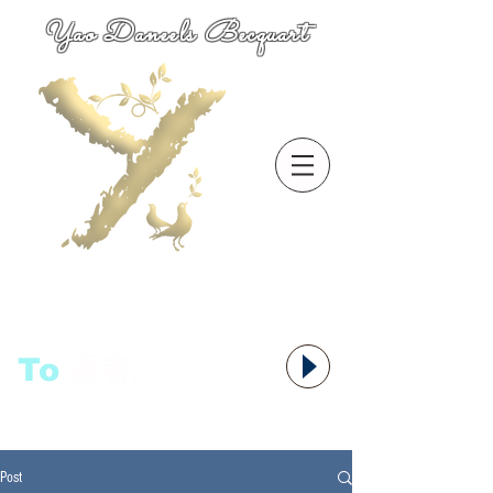
Yao Daneels Becquart
To
语者,
Post