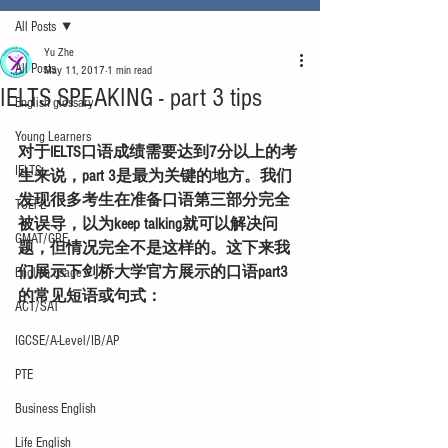
All Posts
Yu Zhe
All Posts
May 11, 2017
1 min read
IELTS SPEAKING - part 3 tips
English glossary
Young Learners
对于IELTS口语成绩需要达到7分以上的考
IELTS
生来说，part 3是最为关键的地方。我们
发现很多考生在准备口语第三部分完全
TOEFL
被误导，以为keep talking就可以解决问
GMAT/GRE
题，但情况完全不是这样的。这下来我
们展示下剑桥大学官方展示的口语part3
English usage
的常见短语或句式：
ACT/SAT
IGCSE/A-Level/IB/AP
PTE
Business English
Life English