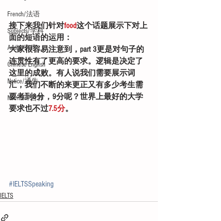
French/法语
接下来我们针对
food
这个话题展示下对上
Subjects/学科
面的短语的运用：
Audio/有声
大家很容易注意到，part 3更是对句子的
连贯性有了更高的要求。逻辑是决定了
Chinese English
这里的成败。有人说我们需要展示词
Notice/通告
汇，我们不断的来更正又有多少考生需
要考到8分，9分呢？世界上最好的大学
Nutrition/营养
要求也不过
7.5分
。
#IELTSSpeaking
IELTS