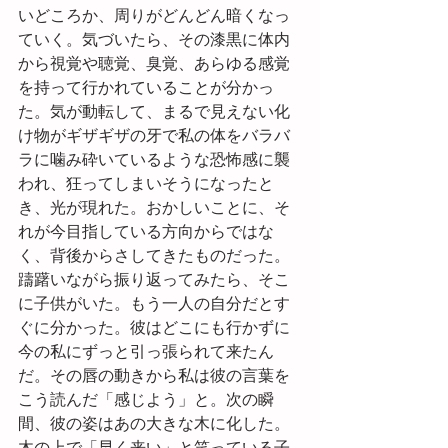
いどころか、周りがどんどん暗くなっ
ていく。気づいたら、その漆黒に体内
から視覚や聴覚、臭覚、あらゆる感覚
を持って行かれていることが分かっ
た。気が動転して、まるで見えない化
け物がギザギザの牙で私の体をバラバ
ラに噛み砕いているような恐怖感に襲
われ、狂ってしまいそうになったと
き、光が現れた。おかしいことに、そ
れが今目指している方向からではな
く、背後からさしてきたものだった。
躊躇いながら振り返ってみたら、そこ
に子供がいた。もう一人の自分だとす
ぐに分かった。彼はどこにも行かずに
今の私にずっと引っ張られて来たん
だ。その唇の動きから私は彼の言葉を
こう読んだ「感じよう」と。次の瞬
間、彼の姿はあの大きな木に化した。