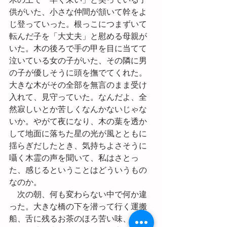
木の上で「早く来い」と笑っている子
供がいた、小さな仲間が頷いて幹をよ
じ登っていった。根っこにつまずいて
転んだ子を「大丈夫」と慰める母親が
いた。木の後ろで手の甲を目に当てて
泣いている女の子がいた、その隣に男
の子が優しそうに頭を撫でてくれた。
大きな木がその全部を無言のまま受け
入れて、見守っていた。なんだよ、全
然寂しいとか苦しくなんかないじゃな
いか。やがて夜になり、木の葉を透か
して地面に落ちた星の光が風とともに
揺らぎだしたとき、気持ちよさそうに
囁く木霊の声を聞いて、私はさとっ
た、感じるということはどういうもの
なのか。
　次の朝、何も変わらない中で何か違
った。大きな橋の下を潜って行く運搬
船、舌に残るお茶のほろ苦い味、ラジ