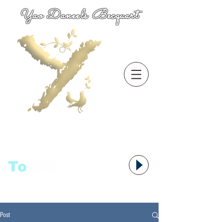
Yao Daneels Becquart
To
语者,
Post