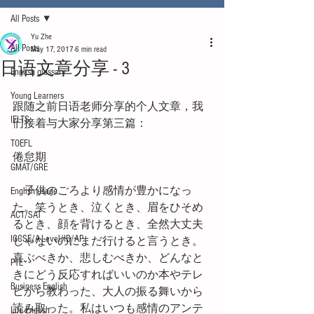
All Posts
Yu Zhe
All Posts
May 17, 2017
6 min read
日语文章分享 - 3
English glossary
Young Learners
跟随之前日语老师分享的个人文章，我
IELTS
们接着与大家分享第三篇：
TOEFL
倦怠期
GMAT/GRE
　子供のごろより感情が豊かになっ
English usage
た。笑うとき、泣くとき、眉をひそめ
ACT/SAT
るとき、顔を背けるとき、全然大丈夫
IGCSE/A-Level/IB/AP
じゃないのにまだ行けると言うとき。
喜ぶべきか、悲しむべきか、どんなと
PTE
きにどう反応すればいいのか本やテレ
Business English
ビから教わった、大人の振る舞いから
読み取った。私はいつも感情のアンテ
Life English