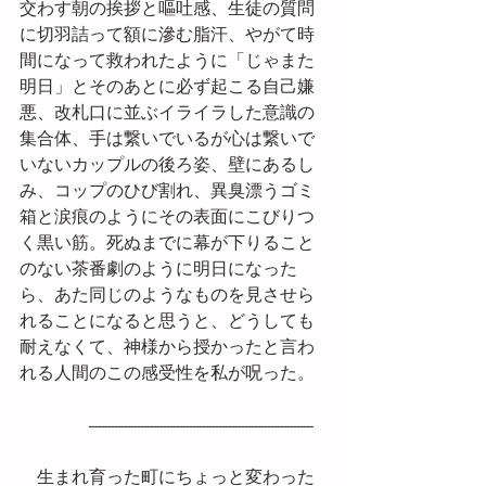
交わす朝の挨拶と嘔吐感、生徒の質問
に切羽詰って額に滲む脂汗、やがて時
間になって救われたように「じゃまた
明日」とそのあとに必ず起こる自己嫌
悪、改札口に並ぶイライラした意識の
集合体、手は繋いでいるが心は繋いで
いないカップルの後ろ姿、壁にあるし
み、コップのひび割れ、異臭漂うゴミ
箱と涙痕のようにその表面にこびりつ
く黒い筋。死ぬまでに幕が下りること
のない茶番劇のように明日になった
ら、あた同じのようなものを見させら
れることになると思うと、どうしても
耐えなくて、神様から授かったと言わ
れる人間のこの感受性を私が呪った。
　　　　---------------------------------------------------------------------
　生まれ育った町にちょっと変わった