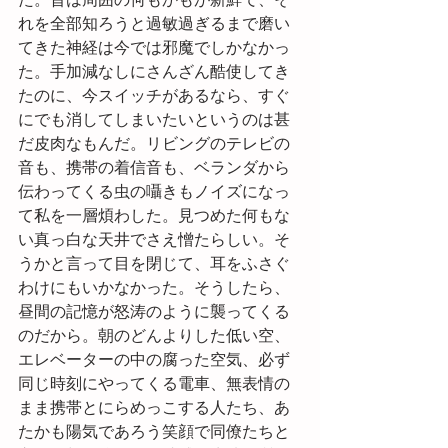
た。昔は周囲の何もかもが新鮮で、そ
れを全部知ろうと過敏過ぎるまで磨い
てきた神経は今では邪魔でしかなかっ
た。手加減なしにさんざん酷使してき
たのに、今スイッチがあるなら、すぐ
にでも消してしまいたいというのは甚
だ皮肉なもんだ。リビングのテレビの
音も、携帯の着信音も、ベランダから
伝わってくる虫の囁きもノイズになっ
て私を一層煩わした。見つめた何もな
い真っ白な天井でさえ憎たらしい。そ
うかと言って目を閉じて、耳をふさぐ
わけにもいかなかった。そうしたら、
昼間の記憶が怒涛のように襲ってくる
のだから。朝のどんよりした低い空、
エレベーターの中の腐った空気、必ず
同じ時刻にやってくる電車、無表情の
まま携帯とにらめっこする人たち、あ
たかも陽気であろう笑顔で同僚たちと