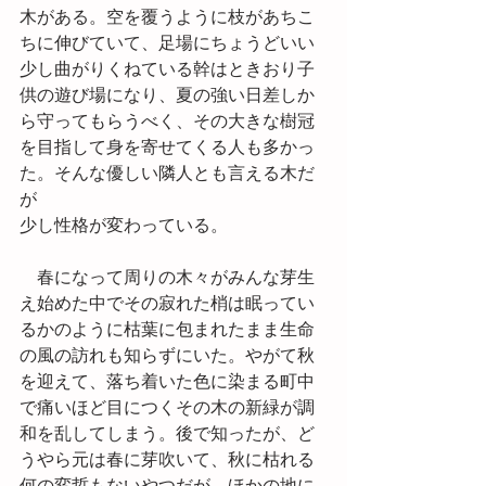
木がある。空を覆うように枝があちこ
ちに伸びていて、足場にちょうどいい
少し曲がりくねている幹はときおり子
供の遊び場になり、夏の強い日差しか
ら守ってもらうべく、その大きな樹冠
を目指して身を寄せてくる人も多かっ
た。そんな優しい隣人とも言える木だ
が
少し性格が変わっている。
　春になって周りの木々がみんな芽生
え始めた中でその寂れた梢は眠ってい
るかのように枯葉に包まれたまま生命
の風の訪れも知らずにいた。やがて秋
を迎えて、落ち着いた色に染まる町中
で痛いほど目につくその木の新緑が調
和を乱してしまう。後で知ったが、ど
うやら元は春に芽吹いて、秋に枯れる