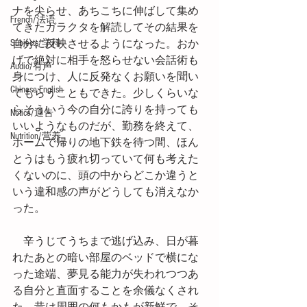
ナを尖らせ、あちこちに伸ばして集め
French/法语
てきたガラクタを解読してその結果を
Subjects/学科
自分に反映させるようになった。おか
げで絶対に相手を怒らせない会話術も
Audio/有声
身につけ、人に反発なくお願いを聞い
Chinese English
てもらうこともできた。少しくらいな
らそういう今の自分に誇りを持っても
Notice/通告
いいようなものだが、勤務を終えて、
Nutrition/营养
ホームで帰りの地下鉄を待つ間、ほん
とうはもう疲れ切っていて何も考えた
くないのに、頭の中からどこか違うと
いう違和感の声がどうしても消えなか
った。
　辛うじてうちまで逃げ込み、日が暮
れたあとの暗い部屋のベッドで横にな
った途端、夢見る能力が失われつつあ
る自分と直面することを余儀なくされ