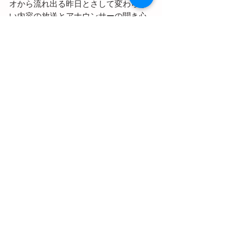
オから流れ出る昨日とさして変わらな
い内容の放送とアナウンサーの聞き心
地いい声、しおりをつけておいた完璧
な解釈がされている辞書の項目、気持
ちよく頬を撫でる風とその風でめくれ
たスカートを慌てて抑える目に眩しい
ぐらいの少女の姿。私は見たり聞いた
り感じたりしたものをそのままなんの
解釈も加えずにただただ懸命に体に収
めようとした。嬉しい気持ちや悲しい
気持ち、胸が裂けそうなときやぎゅっ
とするときを全部全部噛みしめて、今
度振り返ったとき「生きることってこ
んなに幸せなんだ」と笑ってあの子に
言えるように。