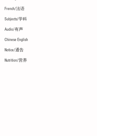
French/法语
Subjects/学科
Audio/有声
Chinese English
Notice/通告
Nutrition/营养