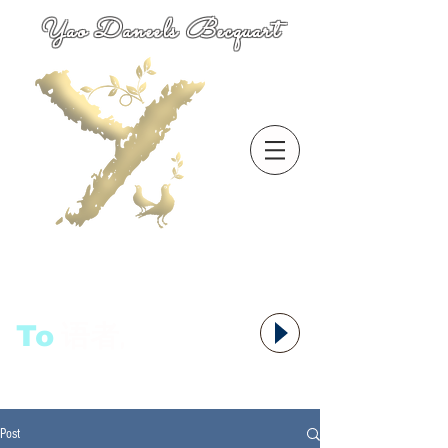
Yao Daneels Becquart
To
语者,
Post