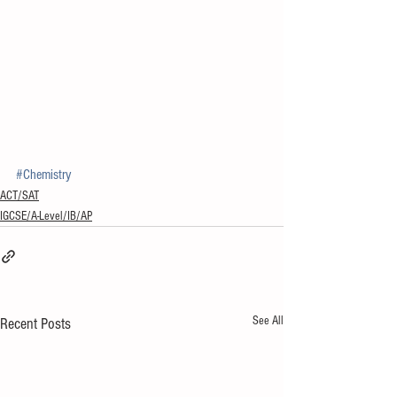
#Chemistry
ACT/SAT
IGCSE/A-Level/IB/AP
See All
Recent Posts