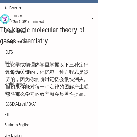
All Posts
Yu Zhe
All Posts
Jun 5, 2017
1 min read
The kinetic molecular theory of
English glossary
gases - chemistry
Young Learners
IELTS
TOEFL
在化学或物理热学里掌握以下三种定律
是最为关键的，记忆每一种方程式是徒
GMAT/GRE
劳的，因为你的瞬时记忆会很快消失。
English usage
但如果你能对每一种定律的图解产生联
ACT/SAT
想，那么学习的效率就会显著性提高。
IGCSE/A-Level/IB/AP
PTE
Business English
Life English