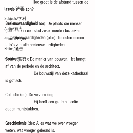
                       Hoe groot is de afstand tussen de 
French/法语
aarde en de zon?
Subjects/学科
Bezienswaardigheid
 (de): De plaats die mensen 
Audio/有声
(toeristen) in een stad zeker moeten bezoeken.
de 
bezienswaardigheden
 (plur): Toeristen nemen 
Chinese English
foto’s van alle bezienswaardigheden.
Notice/通告
Bouwstijl
 (de): De manier van bouwen. Het hangt 
Nutrition/营养
af van de periode en de architect.
                        De bouwstijl van deze kathedraal 
is gotisch.
Collectie (de): De verzameling.
                        Hij heeft een grote collectie 
ouden muntstukken.
Geschiedenis
 (de): Alles wat we over vroeger 
weten, wat vroeger gebeurd is.