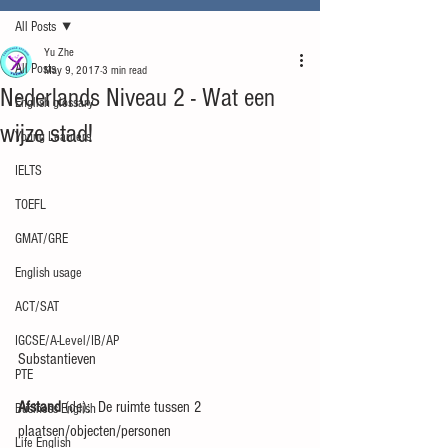
All Posts
Yu Zhe
All Posts
May 9, 2017
3 min read
Nederlands Niveau 2 - Wat een
English glossary
wijze stad!
Young Learners
IELTS
TOEFL
GMAT/GRE
English usage
ACT/SAT
IGCSE/A-Level/IB/AP
Substantieven
PTE
Afstand
 (de):  De ruimte tussen 2 
Business English
plaatsen/objecten/personen
Life English