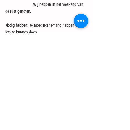
                        Wij hebben in het weekend van 
de rust genoten.
Nodig hebben
: Je moet iets/iemand hebben om 
iets te kunnen doen.
                         Ik heb sterke mensen nodig voor 
de verhuis.
Verlichten
: Licht schijnen op, licht geven aan.
                  De stad Gent verlicht zijn mooiste 
bezienswaardigheden.       
#Dutchvocabulary
See All
Recent Posts