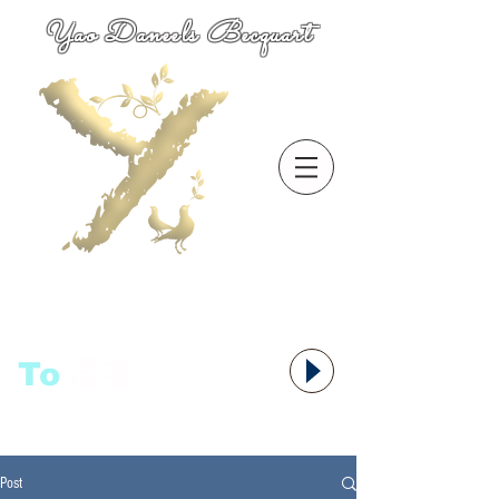
Yao Daneels Becquart
To
语者,
Post