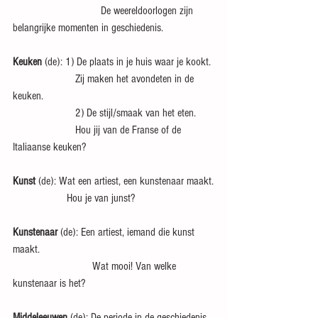
                               De weereldoorlogen zijn 
belangrijke momenten in geschiedenis.
Keuken
 (de): 1) De plaats in je huis waar je kookt.
                      Zij maken het avondeten in de 
keuken.
                      2) De stijl/smaak van het eten.
                      Hou jij van de Franse of de 
Italiaanse keuken?
Kunst
 (de): Wat een artiest, een kunstenaar maakt.
                   Hou je van junst?
Kunstenaar
 (de): Een artiest, iemand die kunst 
maakt.
                            Wat mooi! Van welke 
kunstenaar is het?
Middeleeuwen
 (de): De periode in de geschiedenis 