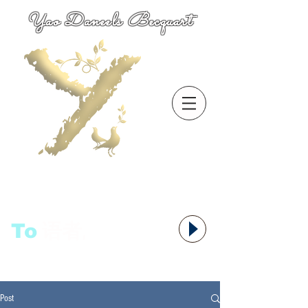
Yao Daneels Becquart
To
语者,
Post