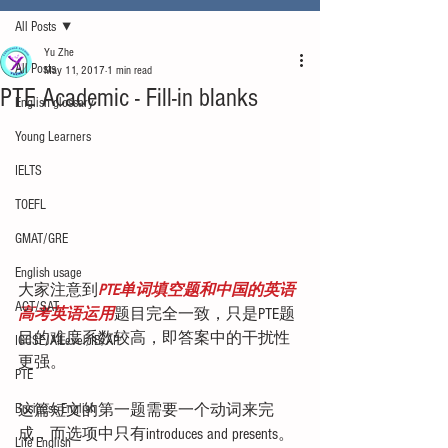
All Posts
Yu Zhe
All Posts
May 11, 2017
1 min read
PTE Academic - Fill-in blanks
English glossary
Young Learners
IELTS
TOEFL
GMAT/GRE
English usage
大家注意到
PTE单词填空题和中国的英语
ACT/SAT
高考英语运用
题目完全一致，只是PTE题
目的难度系数较高，即答案中的干扰性
IGCSE/A-Level/IB/AP
更强。
PTE
这篇短文的第一题需要一个动词来完
Business English
成，而选项中只有introduces and presents。
Life English