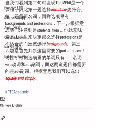
当我们看到第二句时发现The MPhil是一个
French/法语
课程，因此第一题选择
introduces
更符合。
第二题需要名词，同样选项里有
Subjects/学科
backgrounds and professions，下一步根据意
Audio/有声
思我们注意到是students from … 也就意味
着是由学生来决定那么选择professions是
Chinese English
不适合的而应该选择
backgrounds
。第三，
Notice/通告
四题是首先判断这里需要的part of speech/
Nutrition/营养
词性，根据选项里的单词只有noun名词，
verb动词和adv副词，而这两道题目都需要
的是adv副词。根据意思我们可以选出
equally and simply
。
#PTEAcademic
PTE
Chinese English