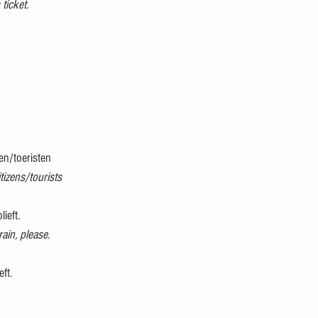
ticket.
n/toeristen
tizens/tourists
ieft.
ain, please.
eft.