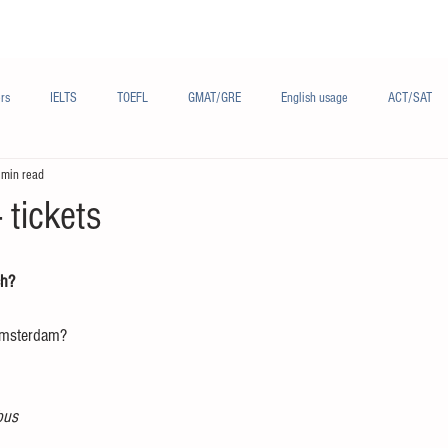
Materials/资料
Audio/音频
Forum/论坛
rs
IELTS
TOEFL
GMAT/GRE
English usage
ACT/SAT
 min read
sh
French/法语
Subjects/学科
Audio/有声
Chinese English
 tickets
ch?
Amsterdam?
 bus