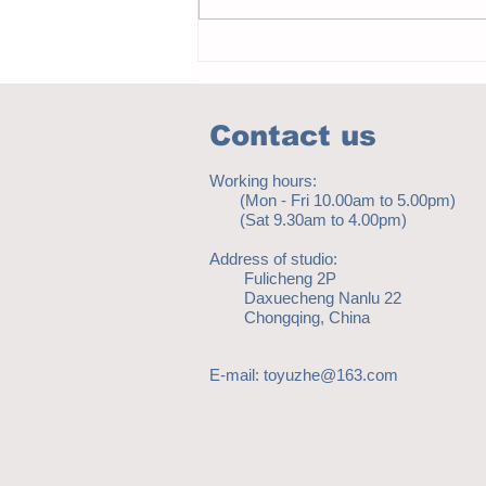
Notice - updates of academic reading
material
Contact us
Working hours:
(Mon - Fri 10.00am to 5.00pm)
(Sat 9.30am to 4.00pm)
Address of studio:
Fulicheng 2P
Daxuecheng Nanlu 22
Chongqing, China
E-mail:
toyuzhe@163.com