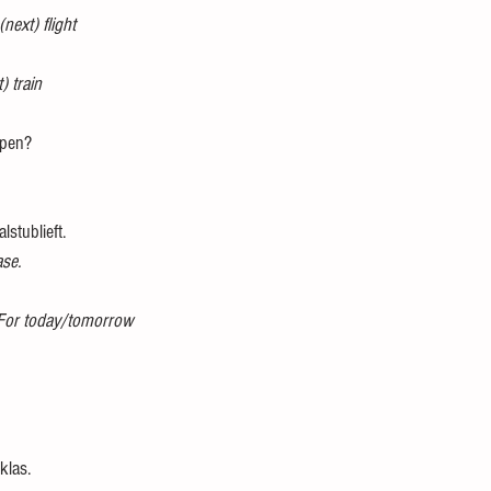
(next) flight
t) train
open?
lstublieft.
ase.
For today/tomorrow
klas.