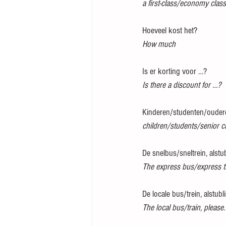
a first-class/economy class 
Hoeveel kost het?
How much
Is er korting voor …?
Is there a discount for …?
Kinderen/studenten/oudere
children/students/senior ci
De snelbus/sneltrein, alstubl
The express bus/express tr
De locale bus/trein, alstubli
The local bus/train, please.