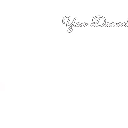
Yao Daneel
者,