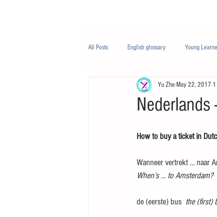
Class/课程
Knowledge/知识
All Posts
English glossary
Young Learne
Yu Zhe
May 22, 2017
1
PTE
Business English
Life Engli
Nederlands -
Nutrition/营养
How to buy a ticket in Dut
Wanneer vertrekt … naar 
When’s … to Amsterdam?
de (eerste) bus  
the (first)