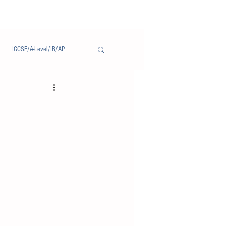
IGCSE/A-Level/IB/AP
Notice/通告