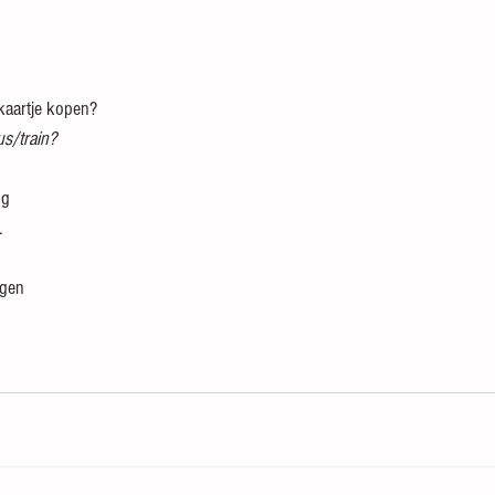
 kaartje kopen?
us/train?
ng
.
igen