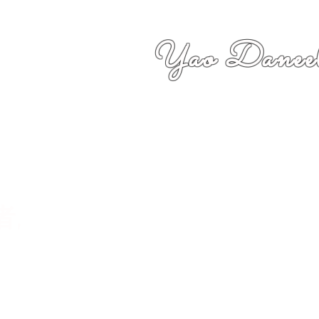
Yao Daneel
者,