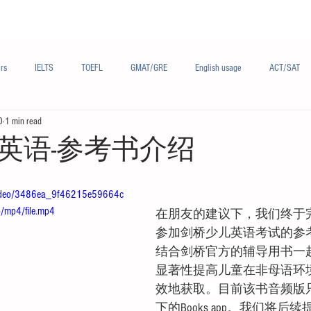
Materials/资料
Audio/音频
Forum/论坛
rs
IELTS
TOEFL
GMAT/GRE
English usage
ACT/SAT
0
1 min read
sh
French/法语
Subjects/学科
Audio/有声
Chinese English
英语-参考书介绍
m/video/3486ea_9f46215e59664c
mp4/file.mp4
在朋友的建议下，我们终于
参加剑桥少儿英语考试的参
结合剑桥官方的辅导用书一
显著性提高儿童在非母语环
效地获取。目前该书音频版
下的Books app。我们将