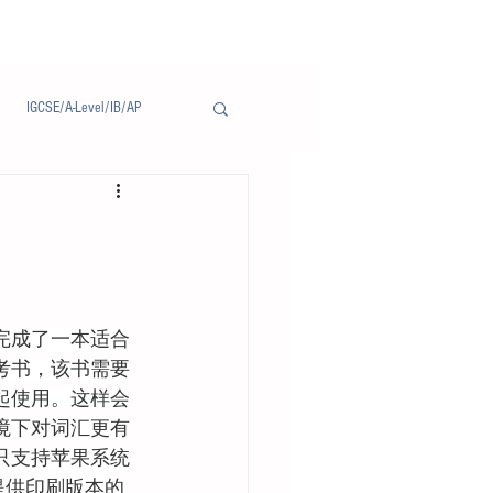
IGCSE/A-Level/IB/AP
Notice/通告
完成了一本适合
考书，该书需要
起使用。这样会
境下对词汇更有
只支持苹果系统
后续提供印刷版本的