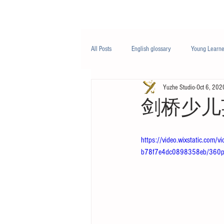
Class/课程
Knowledge/知识
All Posts
English glossary
Young Learne
Yuzhe Studio
Oct 6, 202
PTE
Business English
Life Engli
剑桥少儿
Nutrition/营养
https://video.wixstatic.co
b78f7e4dc0898358eb/360p/