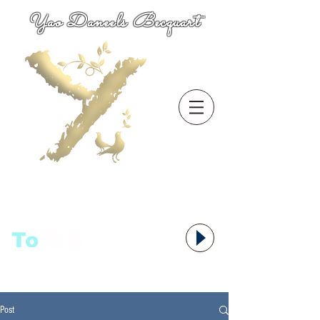
Yao Daneels Becquart
To
语者,
Post