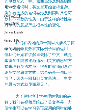
的单数形式一种。然而当涉及到准确使
用一个名词时，英文就开始变得复杂。
French/法语
例如有太多的名词会涉及到同时具备可
Subjects/学科
数和不可数的性质，由于这样的特性会
Audio/有声
对单词的意思产生根本性的变化。
Chinese English
Notice/通告
           我们在名词的第一期里只涉及了简
单的名词单复数在实际例子里的运用，
Nutrition/营养
但我们开始在讲解里去除了中文，就是
希望学生能够逐渐适应用英文的思维方
式来理解英语本身。很多时候我们总讨
论英文的思维方式，结果确是一句口号
而已，因为一回归到英文语法上，中文
的思考方式就显而易见了。
           为了更好地让学生理解我们的讲
解，我们在视频里给出了英文字幕，方
便学生可以在学习英语应用的同时能够