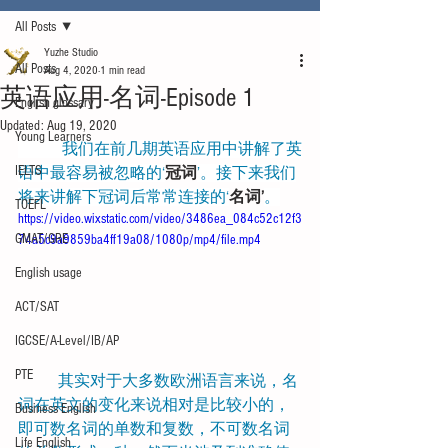
All Posts
Yuzhe Studio
All Posts
Aug 4, 2020
1 min read
英语应用-名词-Episode 1
English glossary
Updated:
Aug 19, 2020
Young Learners
           我们在前几期英语应用中讲解了英
IELTS
语中最容易被忽略的‘
冠词
’。接下来我们
将来讲解下冠词后常常连接的‘
名词’
。
TOEFL
https://video.wixstatic.com/video/3486ea_084c52c12f3
GMAT/GRE
74a5c9a9859ba4ff19a08/1080p/mp4/file.mp4
English usage
ACT/SAT
IGCSE/A-Level/IB/AP
PTE
其实对于大多数欧洲语言来说，名
词在英文的变化来说相对是比较小的，
Business English
即可数名词的单数和复数，不可数名词
Life English