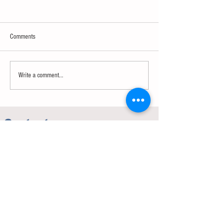
Comments
英语应用-名词-Episode 2
英语应用-冠词-Episo
Write a comment...
Contact us
Working hours:
(Mon - Fri 10.00am to 5.00pm)
(Sat 9.30am to 4.00pm)
Address of studio:
Fulicheng 2P
Daxuecheng Nanlu 22
Chongqing, China
E-mail:
toyuzhe@163.com