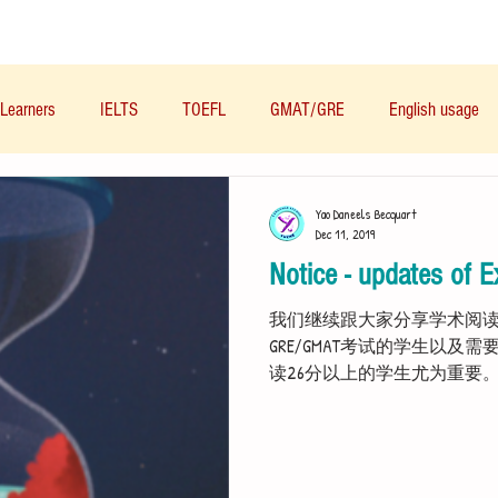
Materials/资料
Audio/音频
Forum/论坛
Learners
IELTS
TOEFL
GMAT/GRE
English usage
Business English
Life English
French/法语
Subjects/
Yao Daneels Becquart
Dec 11, 2019
Notice - updates of E
Nutrition/营养
我们继续跟大家分享学术阅
GRE/GMAT考试的学生以及需要获
读26分以上的学生尤为重要
Please click the picture below so a