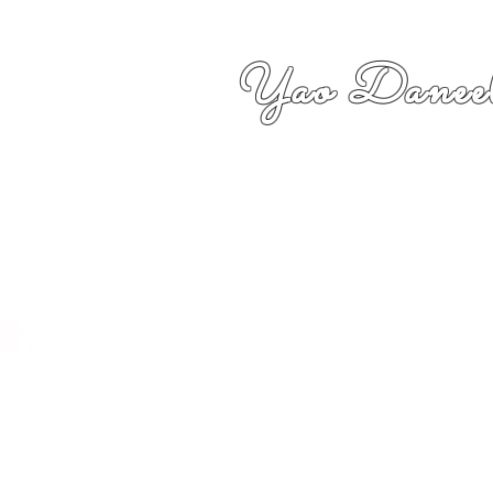
Yao Daneel
者,