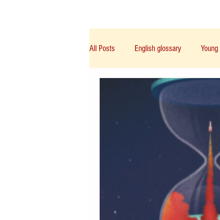
Class/课程
Knowledge/知识
All Posts
English glossary
Young 
IGCSE/A-Level/IB/AP
PTE
Chinese English
Notice/通告